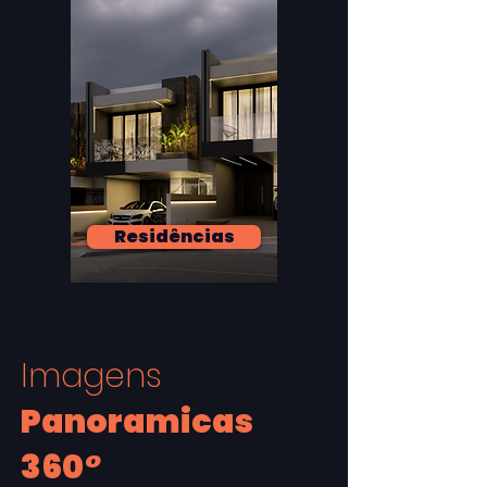
Residências
Imagens
Panoramicas
360
°