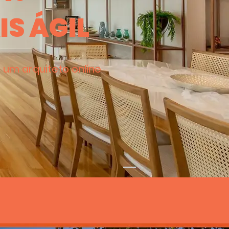
IS ÁGIL
 um arquiteto online