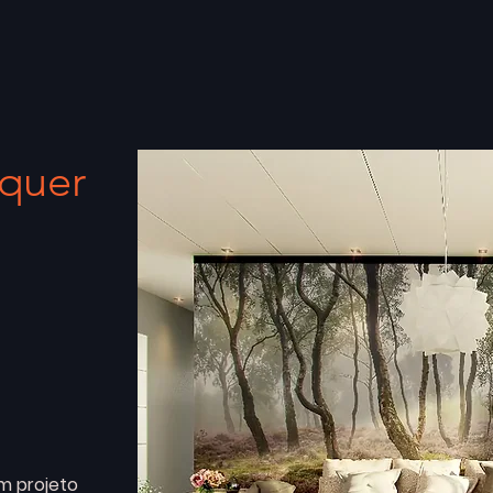
quer
m projeto