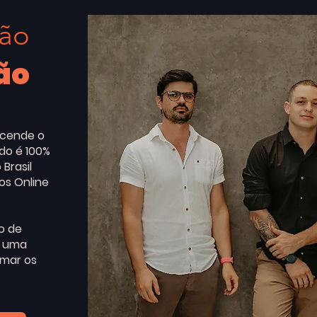
ção
ão
scende o
do é 100%
 Brasil
tos Online
o de
, uma
rmar os