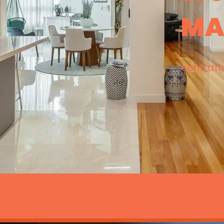
MA
co
ntrate